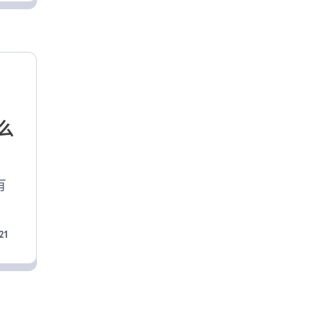
么
有
21